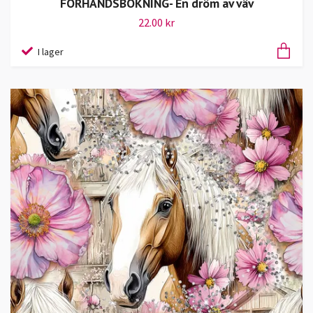
FÖRHANDSBOKNING- En dröm av väv
22.00 kr
I lager