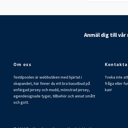
Anmäl dig till vå
Om oss
Kontakta
Textilpoolen är webbutiken med hjärtat i
Tveka inte at
skapandet, här finner du ett bra basutbud på
fråga eller fu
enfärgad jersey och mudd, mönstrad jersey,
kan!
egendesignade tyger, tillbehör och annat smått
och gott.