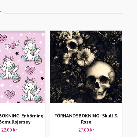
OKNING-Enhörning
FÖRHANDSBOKNING- Skull &
FÖ
Bomullsjersey
Rose
22.00 kr
27.00 kr