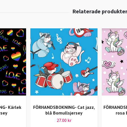
G- Kärlek
FÖRHANDSBOKNING- Cat jazz,
FÖRHANDSB
rsey
blå Bomullsjersey
rosa 
27.00 kr