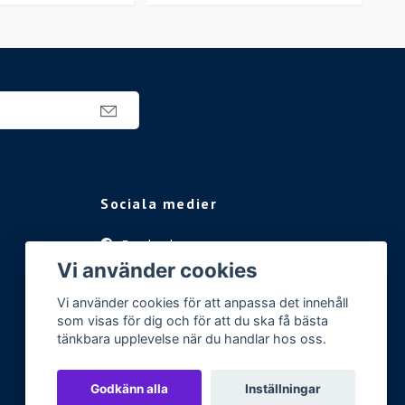
Sociala medier
Facebook
Vi använder cookies
Instagram
Vi använder cookies för att anpassa det innehåll
som visas för dig och för att du ska få bästa
tänkbara upplevelse när du handlar hos oss.
Godkänn alla
Inställningar