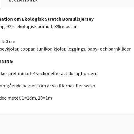
RECENSIONER
ation om Ekologisk Stretch Bomullsjersey
g: 92% ekologisk bomull, 8% elastan
: 150 cm
seykjolar, toppar, tunikor, kjolar, leggings, baby- och barnkläder.
KNING
ker preliminärt 4 veckor efter att du lagt ordern.
 omgående oavsett om är via Klarna eller swish.
r decimeter. 1=1dm, 10=1m