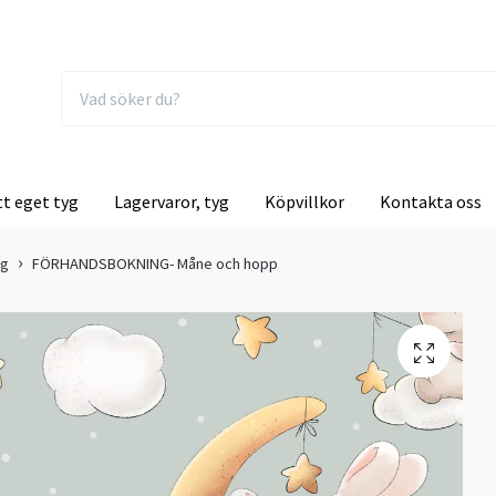
tt eget tyg
Lagervaror, tyg
Köpvillkor
Kontakta oss
ng
FÖRHANDSBOKNING- Måne och hopp