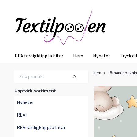
REA färdigklippta bitar
Hem
Nyheter
Tryck di
Hem
Förhandsbokni
Upptäck sortiment
Nyheter
REA!
REA färdigklippta bitar