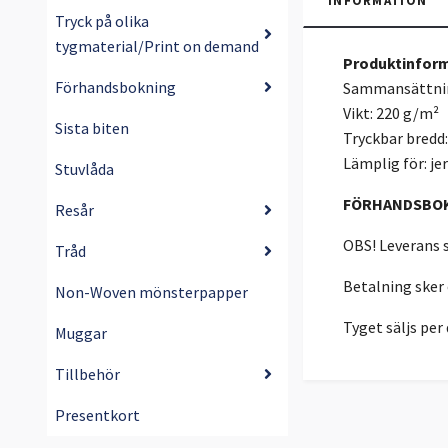
INFORMATION
Tryck på olika
tygmaterial/Print on demand
Produktinform
Förhandsbokning
Sammansättnin
Vikt: 220 g/m²
Sista biten
Tryckbar bredd
Lämplig för: jer
Stuvlåda
FÖRHANDSBO
Resår
OBS! Leverans s
Tråd
Betalning sker
Non-Woven mönsterpapper
Tyget säljs pe
Muggar
Tillbehör
Presentkort