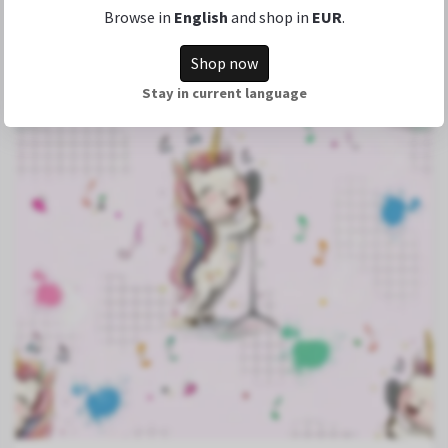
Browse in
English
and shop in
EUR
.
Shop now
Stay in current language