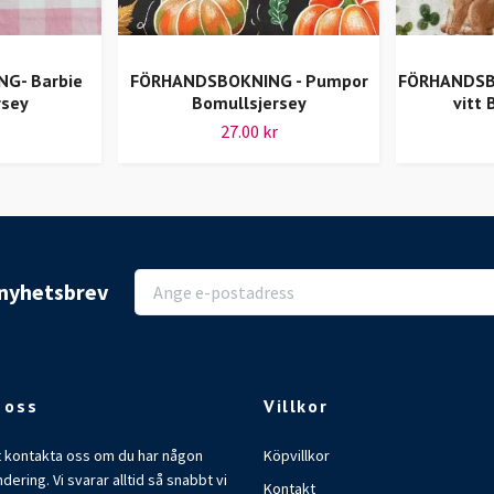
G- Barbie
FÖRHANDSBOKNING - Pumpor
FÖRHANDSBO
rsey
Bomullsjersey
vitt 
27.00 kr
r nyhetsbrev
 oss
Villkor
t kontakta oss om du har någon
Köpvillkor
ndering. Vi svarar alltid så snabbt vi
Kontakt