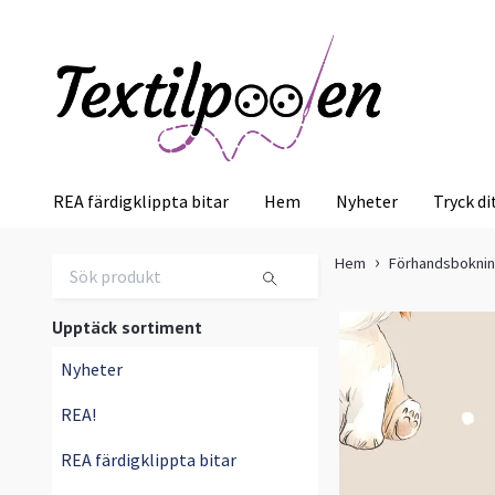
REA färdigklippta bitar
Hem
Nyheter
Tryck di
Hem
Förhandsbokni
Upptäck sortiment
Nyheter
REA!
REA färdigklippta bitar