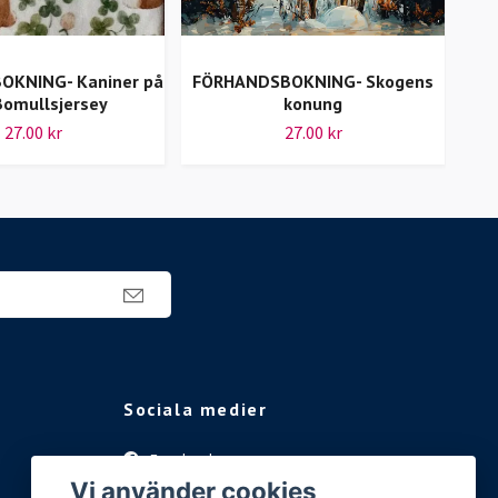
KNING- Kaniner på
FÖRHANDSBOKNING- Skogens
FÖR
Bomullsjersey
konung
27.00 kr
27.00 kr
Sociala medier
Facebook
Vi använder cookies
Instagram