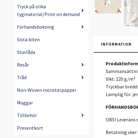
Tryck på olika
tygmaterial/Print on demand
Förhandsbokning
Sista biten
INFORMATION
Stuvlåda
Produktinform
Resår
Sammansättnin
Tråd
Vikt: 220 g/m²
Tryckbar bredd
Non-Woven mönsterpapper
Lämplig för: jer
Muggar
FÖRHANDSBO
Tillbehör
OBS! Leverans s
Presentkort
Betalning sker