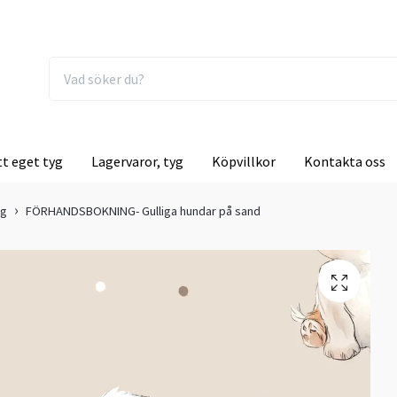
tt eget tyg
Lagervaror, tyg
Köpvillkor
Kontakta oss
ng
FÖRHANDSBOKNING- Gulliga hundar på sand