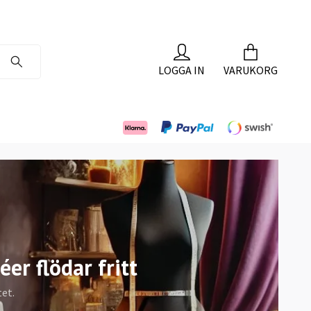
LOGGA IN
VARUKORG
éer flödar fritt
tet.