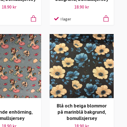
18.90 kr
18.90 kr
I lager
Blå och beiga blommor
nde enhörning,
på marinblå bakgrund,
mullsjersey
bomullsjersey
18.90 kr
18.90 kr