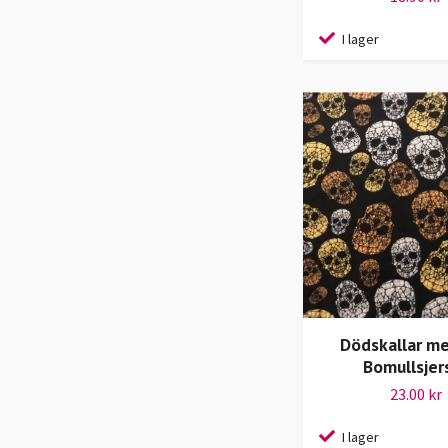
I lager
Dödskallar met
Bomullsjer
23.00 kr
I lager