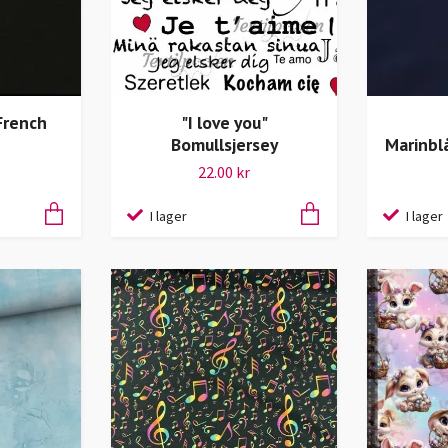
French
"I love you"
Bomullsjersey
Marinbl
22.00 kr
I lager
I lager