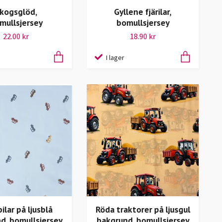
kogsglöd,
Gyllene fjärilar,
mullsjersey
bomullsjersey
22.00 kr
18.90 kr
I lager
ilar på ljusblå
Röda traktorer på ljusgul
d, bomullsjersey
bakgrund, bomullsjersey