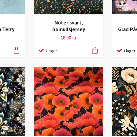
Noter svart,
 Terry
bomullsjersey
Glad På
18.90 kr
I lager
I lager