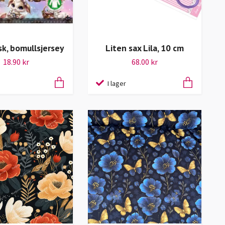
sk, bomullsjersey
Liten sax Lila, 10 cm
18.90 kr
68.00 kr
I lager