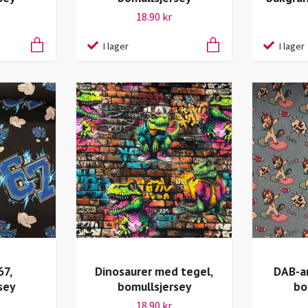
18.90 kr
I lager
I lager
67,
Dinosaurer med tegel,
DAB-a
sey
bomullsjersey
bo
18.90 kr