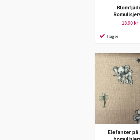
Blomfjäd
Bomullsjer
18.90 kr
I lager
Elefanter på 
bomullsjer