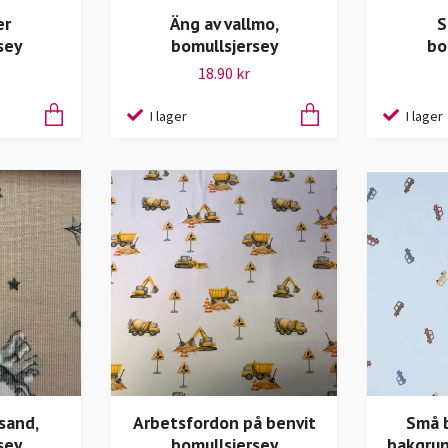
er
Äng av vallmo,
S
sey
bomullsjersey
bo
18.90 kr
I lager
I lager
sand,
Arbetsfordon på benvit
Små b
sey
bomullsjersey
bakgrun