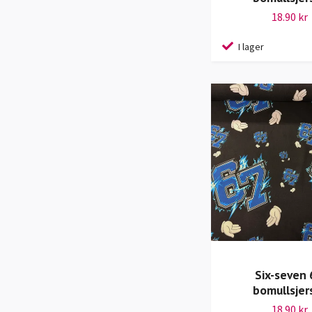
18.90 kr
I lager
Six-seven 
bomullsjer
18.90 kr