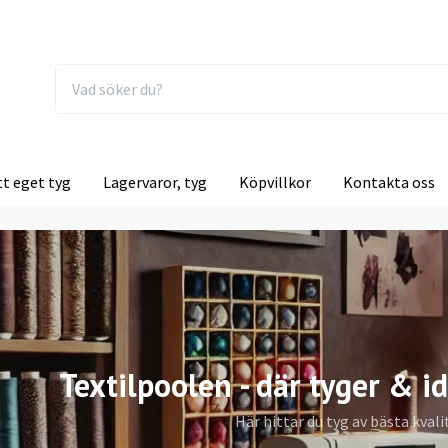
tt eget tyg
Lagervaror, tyg
Köpvillkor
Kontakta oss
Textilpoolen - där tyger & id
Här hittar du tyg av bästa kvali