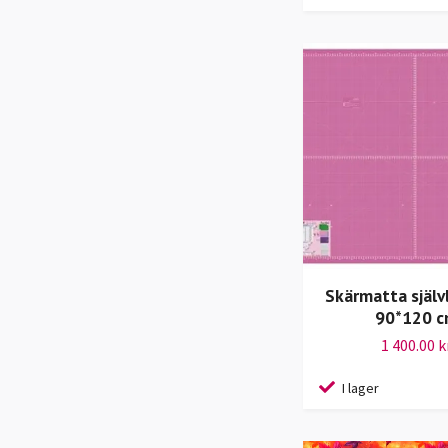
Skärmatta själ
90*120 
1 400.00 k
I lager