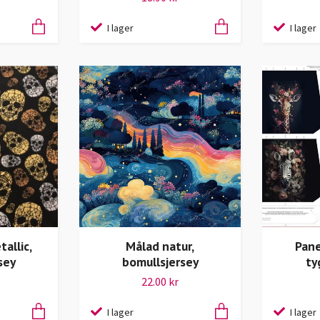
I lager
I lager
allic,
Målad natur,
Pane
sey
bomullsjersey
ty
22.00 kr
I lager
I lager