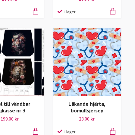
I lager
l till vändbar
Läkande hjärta,
gkasse nr 3
bomullsjersey
199.00 kr
23.00 kr
I lager