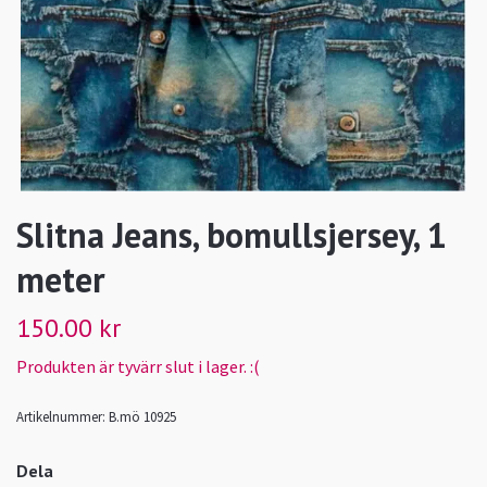
Slitna Jeans, bomullsjersey, 1
meter
150.00 kr
Produkten är tyvärr slut i lager. :(
Artikelnummer:
B.mö 10925
Dela