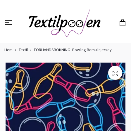
Hem
Textil
FÖRHANDSBOKNING- Bowling Bomullsjersey