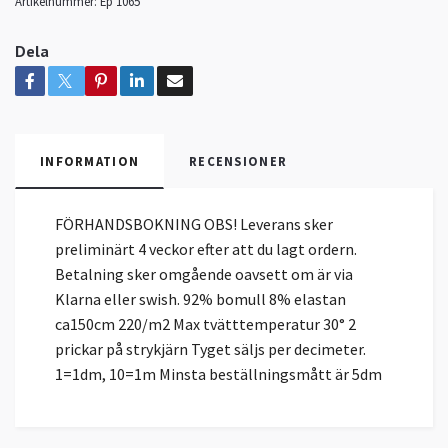
Artikelnummer:
Ep 1065
Dela
INFORMATION
RECENSIONER
FÖRHANDSBOKNING OBS! Leverans sker
preliminärt 4 veckor efter att du lagt ordern.
Betalning sker omgående oavsett om är via
Klarna eller swish. 92% bomull 8% elastan
ca150cm 220/m2 Max tvätttemperatur 30° 2
prickar på strykjärn Tyget säljs per decimeter.
1=1dm, 10=1m Minsta beställningsmått är 5dm