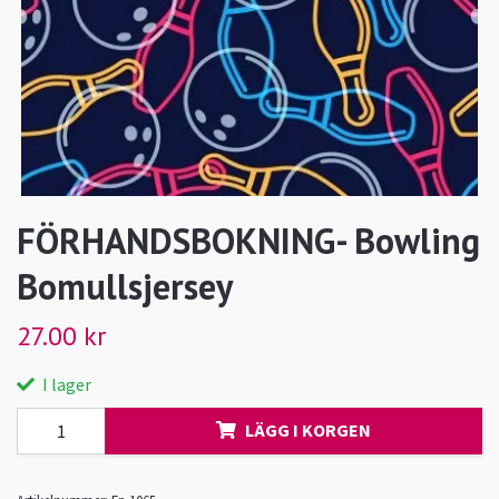
FÖRHANDSBOKNING- Bowling
Bomullsjersey
27.00 kr
I lager
LÄGG I KORGEN