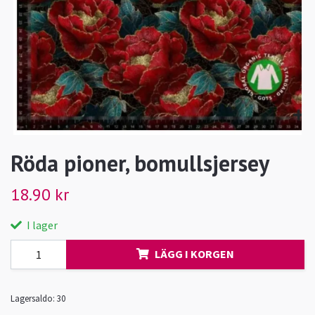
Röda pioner, bomullsjersey
18.90 kr
I lager
LÄGG I KORGEN
Lagersaldo:
30