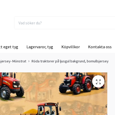
tt eget tyg
Lagervaror, tyg
Köpvillkor
Kontakta oss
sjersey- Mönstrat
Röda traktorer på ljusgul bakgrund, bomullsjersey