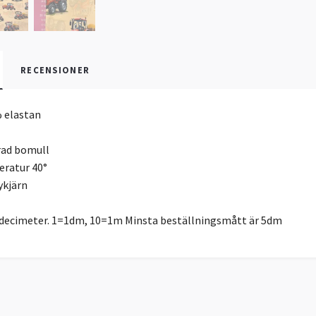
RECENSIONER
 elastan
rad bomull
ratur 40°
ykjärn
r decimeter. 1=1dm, 10=1m Minsta beställningsmått är 5dm