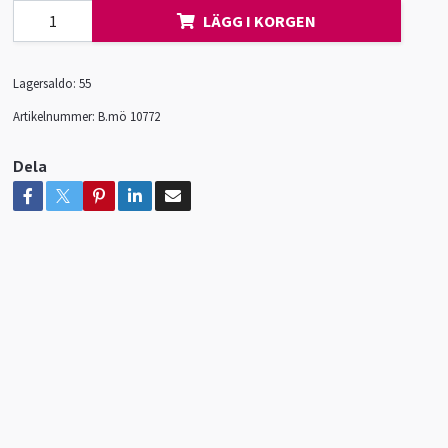
LÄGG I KORGEN
Lagersaldo:
55
Artikelnummer:
B.mö 10772
Dela