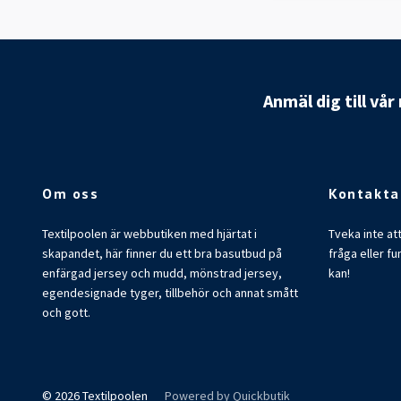
Anmäl dig till vå
Om oss
Kontakta
Textilpoolen är webbutiken med hjärtat i
Tveka inte at
skapandet, här finner du ett bra basutbud på
fråga eller fu
enfärgad jersey och mudd, mönstrad jersey,
kan!
egendesignade tyger, tillbehör och annat smått
och gott.
© 2026 Textilpoolen
Powered by Quickbutik