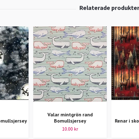
Valar mintgrön rand
omullsjersey
Bomullsjersey
Renar i sk
10.00 kr