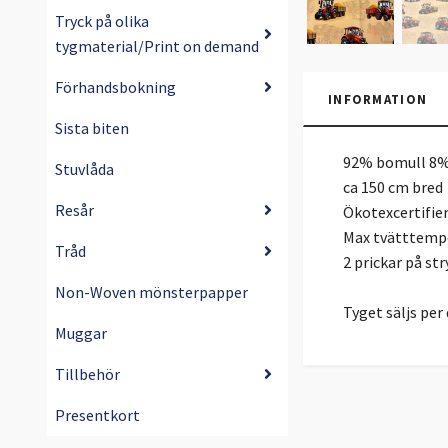
Tryck på olika
tygmaterial/Print on demand
Förhandsbokning
INFORMATION
Sista biten
92% bomull 8%
Stuvlåda
ca 150 cm bred
Resår
Ökotexcertifie
Max tvätttempe
Tråd
2 prickar på str
Non-Woven mönsterpapper
Tyget säljs pe
Muggar
Tillbehör
Presentkort