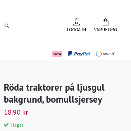
LOGGA IN
VARUKORG
Röda traktorer på ljusgul
bakgrund, bomullsjersey
18.90 kr
I lager