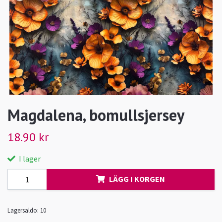
Magdalena, bomullsjersey
18.90 kr
I lager
LÄGG I KORGEN
Lagersaldo:
10