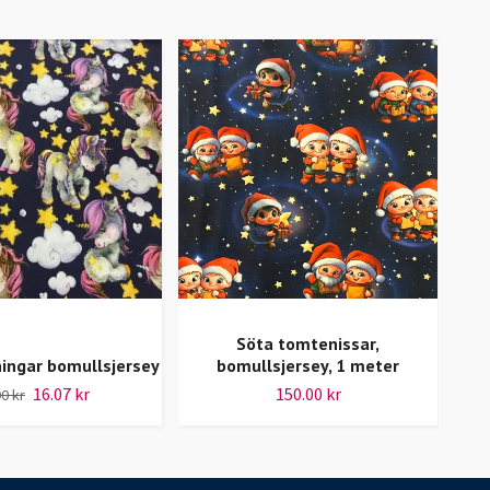
Söta tomtenissar,
ingar bomullsjersey
bomullsjersey, 1 meter
N
16.07 kr
150.00 kr
0 kr