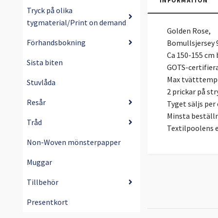
INFORMATION
Tryck på olika
tygmaterial/Print on demand
Golden Rose,
Förhandsbokning
Bomullsjersey
Ca 150-155 cm 
Sista biten
GOTS-certifier
Max tvätttempe
Stuvlåda
2 prickar på str
Resår
Tyget säljs pe
Minsta beställ
Tråd
Textilpoolens 
Non-Woven mönsterpapper
Muggar
Tillbehör
Presentkort