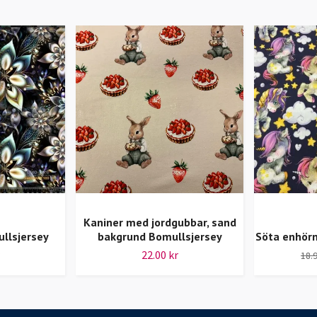
Kaniner med jordgubbar, sand
llsjersey
bakgrund Bomullsjersey
Söta enhörn
22.00 kr
18.9