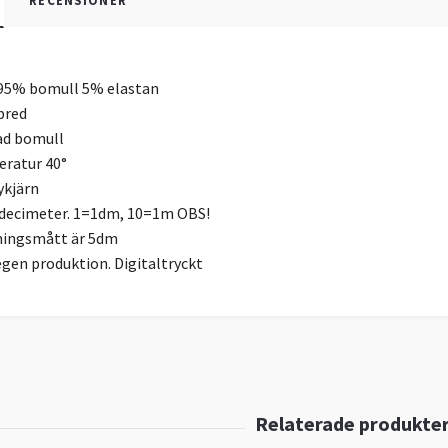
RECENSIONER
 95% bomull 5% elastan
bred
ad bomull
ratur 40°
ykjärn
r decimeter. 1=1dm, 10=1m OBS!
ningsmått är 5dm
egen produktion. Digitaltryckt