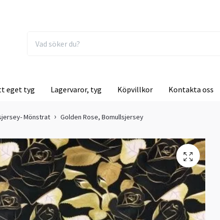
tt eget tyg
Lagervaror, tyg
Köpvillkor
Kontakta oss
sjersey- Mönstrat
Golden Rose, Bomullsjersey