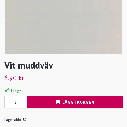
Vit muddväv
6.90 kr
I lager
LÄGG I KORGEN
Lagersaldo:
50