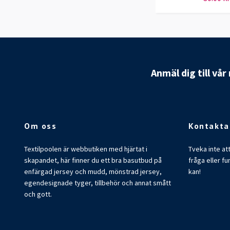
Anmäl dig till vå
Om oss
Kontakta
Textilpoolen är webbutiken med hjärtat i
Tveka inte at
skapandet, här finner du ett bra basutbud på
fråga eller fu
enfärgad jersey och mudd, mönstrad jersey,
kan!
egendesignade tyger, tillbehör och annat smått
och gott.