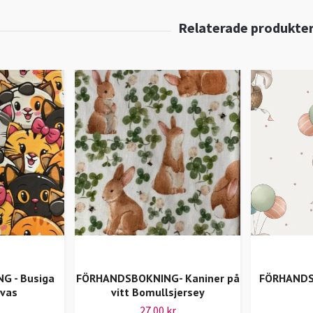
 - Busiga
FÖRHANDSBOKNING- Kaniner på
FÖRHANDS
nvas
vitt Bomullsjersey
27.00 kr