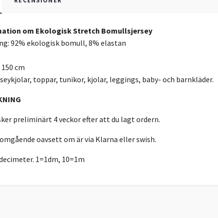
RECENSIONER
ation om Ekologisk Stretch Bomullsjersey
g: 92% ekologisk bomull, 8% elastan
: 150 cm
seykjolar, toppar, tunikor, kjolar, leggings, baby- och barnkläder.
KNING
ker preliminärt 4 veckor efter att du lagt ordern.
 omgående oavsett om är via Klarna eller swish.
r decimeter. 1=1dm, 10=1m