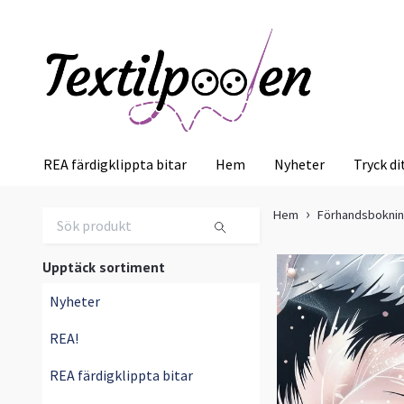
REA färdigklippta bitar
Hem
Nyheter
Tryck di
Hem
Förhandsbokni
Upptäck sortiment
Nyheter
REA!
REA färdigklippta bitar