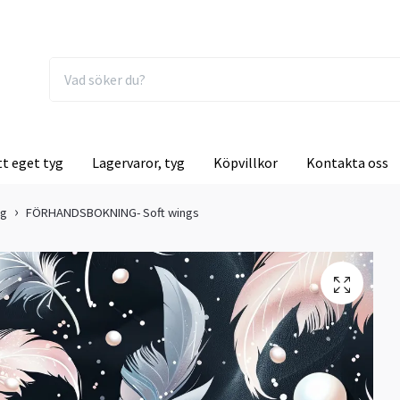
tt eget tyg
Lagervaror, tyg
Köpvillkor
Kontakta oss
ng
FÖRHANDSBOKNING- Soft wings