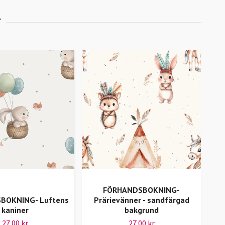
FÖRHANDSBOKNING-
BOKNING- Luftens
Prärievänner - sandfärgad
kaniner
bakgrund
27.00 kr
27.00 kr