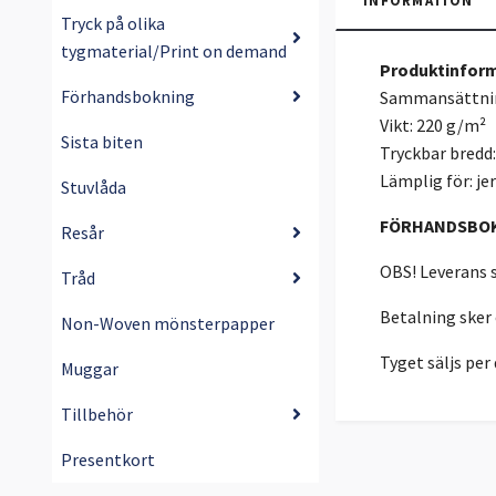
INFORMATION
Tryck på olika
tygmaterial/Print on demand
Produktinform
Förhandsbokning
Sammansättnin
Vikt: 220 g/m²
Sista biten
Tryckbar bredd
Lämplig för: jer
Stuvlåda
FÖRHANDSBO
Resår
OBS! Leverans s
Tråd
Betalning sker
Non-Woven mönsterpapper
Tyget säljs pe
Muggar
Tillbehör
Presentkort