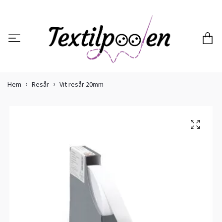
Hem
Resår
Vit resår 20mm