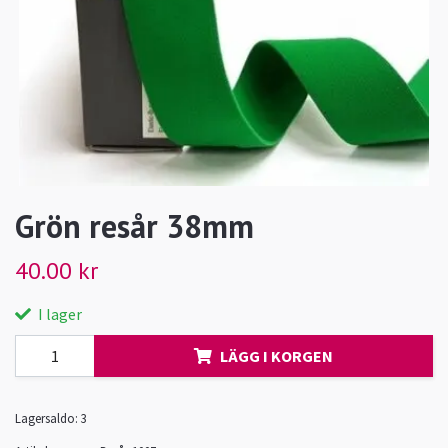
Grön resår 38mm
40.00 kr
I lager
LÄGG I KORGEN
Lagersaldo:
3