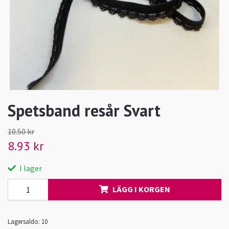
Spetsband resår Svart
10.50 kr
8.93 kr
I lager
LÄGG I KORGEN
Lagersaldo:
10