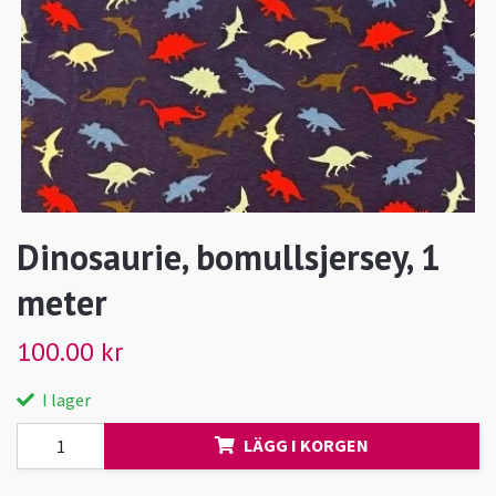
Dinosaurie, bomullsjersey, 1
meter
100.00 kr
I lager
LÄGG I KORGEN