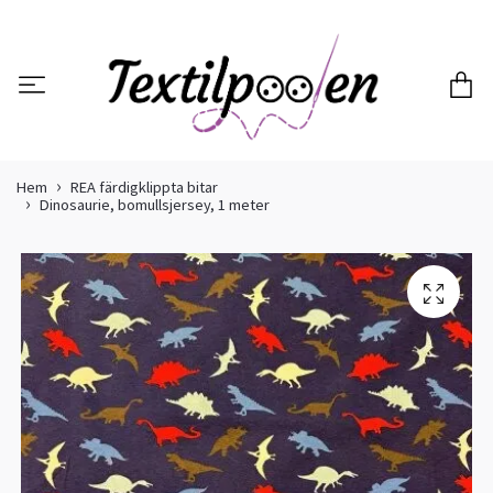
Hem
REA färdigklippta bitar
Dinosaurie, bomullsjersey, 1 meter