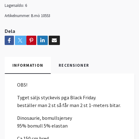
Lagersaldo:
6
Artikelnummer:
B.mö 10553
Dela
INFORMATION
RECENSIONER
OBS!
Tyget säljs styckevis pga Black Friday.
beställer man 2 st så får man 2 st 1-meters bitar.
Dinosaurie, bomullsjersey
95% bomull 5% elastan
Ca 150 cm bred