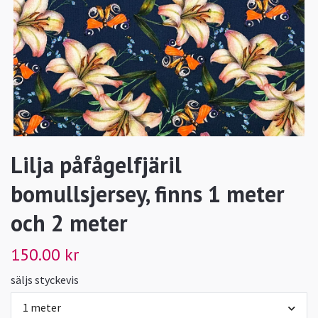
Lilja påfågelfjäril
bomullsjersey, finns 1 meter
och 2 meter
150.00 kr
säljs styckevis
1 meter