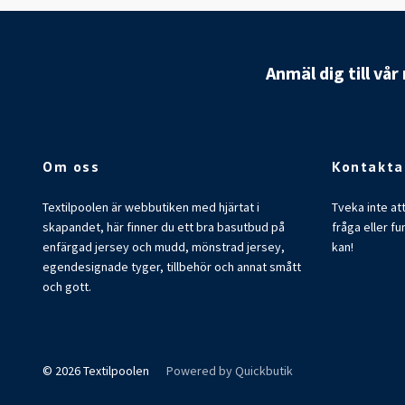
Anmäl dig till vå
Om oss
Kontakta
Textilpoolen är webbutiken med hjärtat i
Tveka inte at
skapandet, här finner du ett bra basutbud på
fråga eller fu
enfärgad jersey och mudd, mönstrad jersey,
kan!
egendesignade tyger, tillbehör och annat smått
och gott.
© 2026 Textilpoolen
Powered by Quickbutik