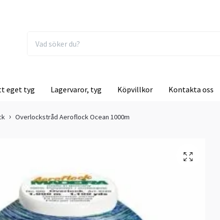
tt eget tyg
Lagervaror, tyg
Köpvillkor
Kontakta oss
ck
Overlockstråd Aeroflock Ocean 1000m