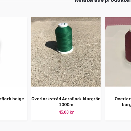
flock beige
Overlockstråd Aeroflock klargrön
Overloc
1000m
bur
45.00 kr
r