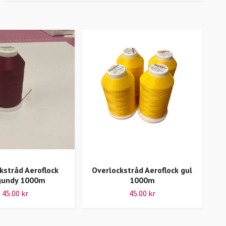
kstråd Aeroflock
Overlockstråd Aeroflock gul
Over
gundy 1000m
1000m
45.00 kr
45.00 kr