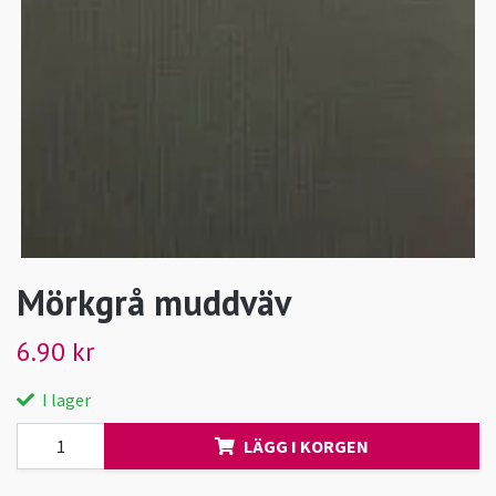
Mörkgrå muddväv
6.90 kr
I lager
LÄGG I KORGEN