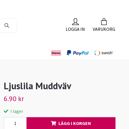
LOGGA IN
VARUKORG
Ljuslila Muddväv
6.90 kr
I lager
LÄGG I KORGEN