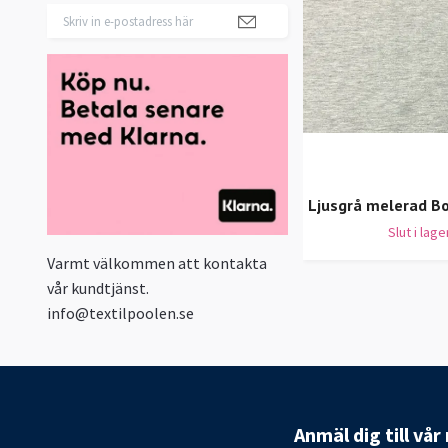
Ljusgrå melerad B
Slut i lage
Varmt välkommen att kontakta
vår kundtjänst.
info@textilpoolen.se
Anmäl dig till vå