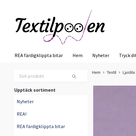
REA färdigklippta bitar
Hem
Nyheter
Tryck di
Hem
Textil
Ljuslil
Upptäck sortiment
Nyheter
REA!
REA färdigklippta bitar