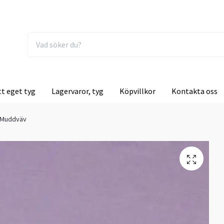
tt eget tyg
Lagervaror, tyg
Köpvillkor
Kontakta oss
a Muddväv