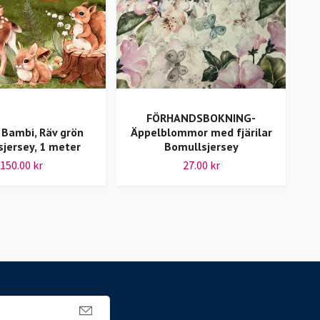
FÖRHANDSBOKNING-
, Bambi, Räv grön
Äppelblommor med fjärilar
jersey, 1 meter
Bomullsjersey
150.00 kr
27.00 kr