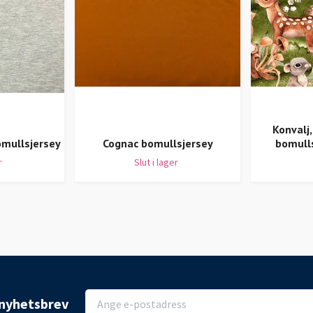
Konvalj
omullsjersey
Cognac bomullsjersey
bomulls
r
Slut i lager
r nyhetsbrev