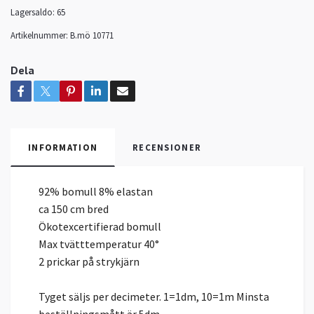
Lagersaldo:
65
Artikelnummer:
B.mö 10771
Dela
INFORMATION
RECENSIONER
92% bomull 8% elastan
ca 150 cm bred
Ökotexcertifierad bomull
Max tvätttemperatur 40°
2 prickar på strykjärn
Tyget säljs per decimeter. 1=1dm, 10=1m Minsta
beställningsmått är 5dm