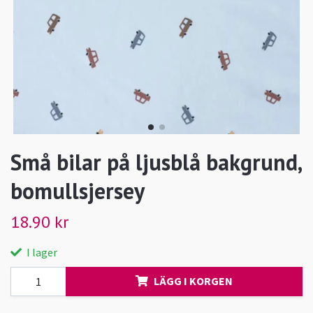
Små bilar på ljusblå bakgrund,
bomullsjersey
18.90 kr
I lager
LÄGG I KORGEN