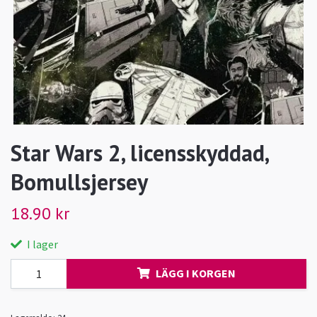
Star Wars 2, licensskyddad,
Bomullsjersey
18.90 kr
I lager
LÄGG I KORGEN