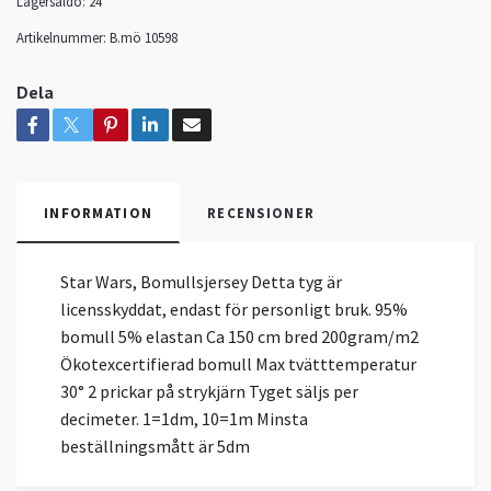
Lagersaldo:
24
Artikelnummer:
B.mö 10598
Dela
INFORMATION
RECENSIONER
Star Wars, Bomullsjersey Detta tyg är
licensskyddat, endast för personligt bruk. 95%
bomull 5% elastan Ca 150 cm bred 200gram/m2
Ökotexcertifierad bomull Max tvätttemperatur
30° 2 prickar på strykjärn Tyget säljs per
decimeter. 1=1dm, 10=1m Minsta
beställningsmått är 5dm