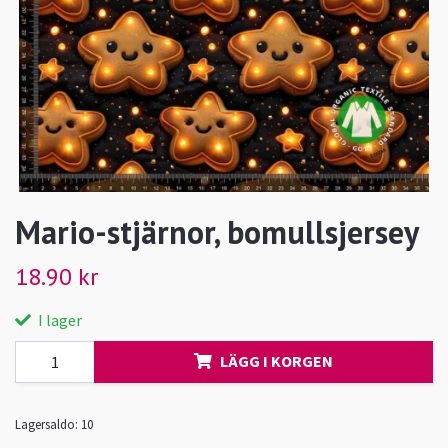
Mario-stjärnor, bomullsjersey
18.90 kr
I lager
LÄGG I KORGEN
Lagersaldo:
10