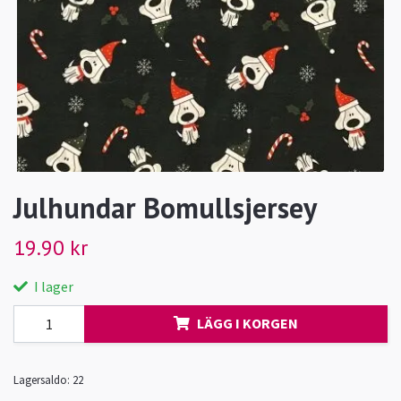
Julhundar Bomullsjersey
19.90 kr
I lager
LÄGG I KORGEN
Lagersaldo:
22