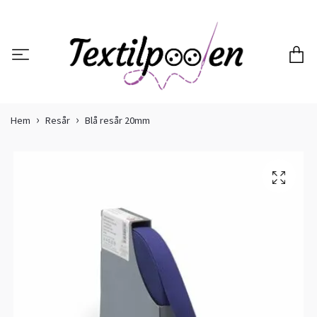
Hem
Resår
Blå resår 20mm