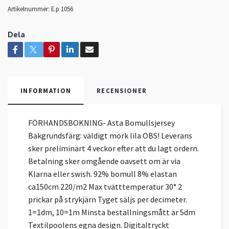
Artikelnummer:
E.p 1056
Dela
INFORMATION
RECENSIONER
FÖRHANDSBOKNING- Asta Bomullsjersey
Bakgrundsfärg: väldigt mörk lila OBS! Leverans
sker preliminärt 4 veckor efter att du lagt ordern.
Betalning sker omgående oavsett om är via
Klarna eller swish. 92% bomull 8% elastan
ca150cm 220/m2 Max tvätttemperatur 30° 2
prickar på strykjärn Tyget säljs per decimeter.
1=1dm, 10=1m Minsta beställningsmått är 5dm
Textilpoolens egna design. Digitaltryckt