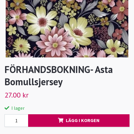
FÖRHANDSBOKNING- Asta
Bomullsjersey
27.00 kr
I lager
LÄGG I KORGEN