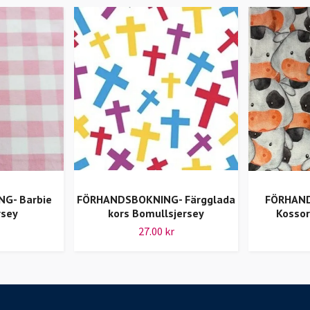
G- Barbie
FÖRHANDSBOKNING- Färgglada
FÖRHAND
rsey
kors Bomullsjersey
Kossor
27.00 kr