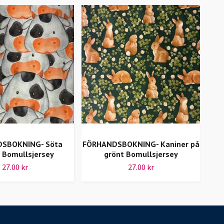
SBOKNING- Söta
FÖRHANDSBOKNING- Kaniner på
FÖR
 Bomullsjersey
grönt Bomullsjersey
27.00 kr
27.00 kr