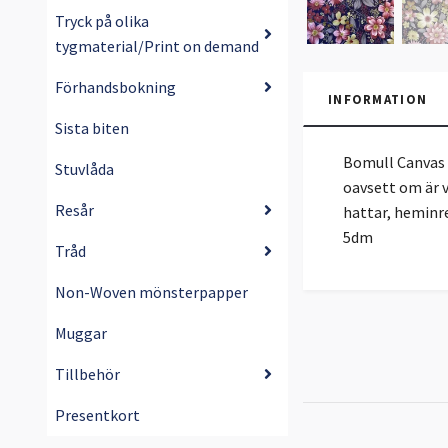
Tryck på olika
tygmaterial/Print on demand
Förhandsbokning
INFORMATION
Sista biten
Bomull Canvas 
Stuvlåda
oavsett om är v
Resår
hattar, heminre
5dm
Tråd
Non-Woven mönsterpapper
Muggar
Tillbehör
Presentkort