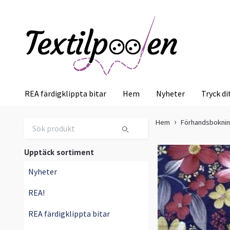
REA färdigklippta bitar
Hem
Nyheter
Tryck di
Hem
Förhandsbokni
Upptäck sortiment
Nyheter
REA!
REA färdigklippta bitar