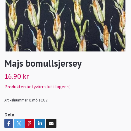
Majs bomullsjersey
16.90 kr
Produkten är tyvärr slut i lager. :(
Artikelnummer:
B.mö 10332
Dela