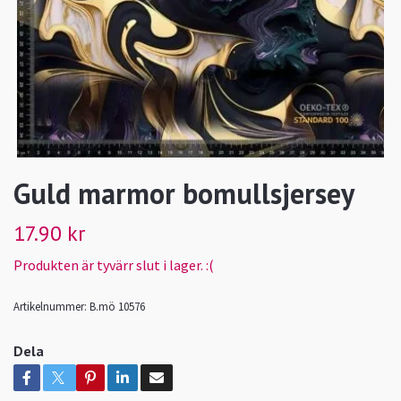
Guld marmor bomullsjersey
17.90 kr
Produkten är tyvärr slut i lager. :(
Artikelnummer:
B.mö 10576
Dela