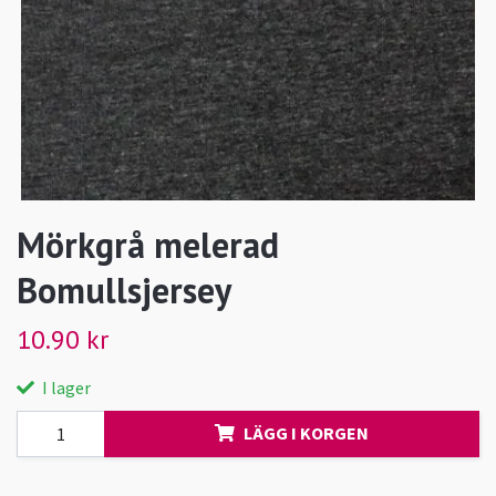
Mörkgrå melerad
Bomullsjersey
10.90 kr
I lager
LÄGG I KORGEN