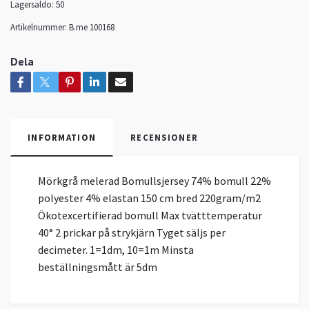
Lagersaldo:
50
Artikelnummer:
B.me 100168
Dela
INFORMATION
RECENSIONER
Mörkgrå melerad Bomullsjersey 74% bomull 22%
polyester 4% elastan 150 cm bred 220gram/m2
Ökotexcertifierad bomull Max tvätttemperatur
40° 2 prickar på strykjärn Tyget säljs per
decimeter. 1=1dm, 10=1m Minsta
beställningsmått är 5dm