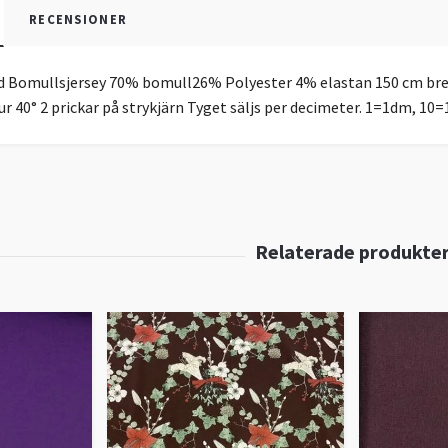
RECENSIONER
d Bomullsjersey 70% bomull26% Polyester 4% elastan 150 cm br
r 40° 2 prickar på strykjärn Tyget säljs per decimeter. 1=1dm, 1