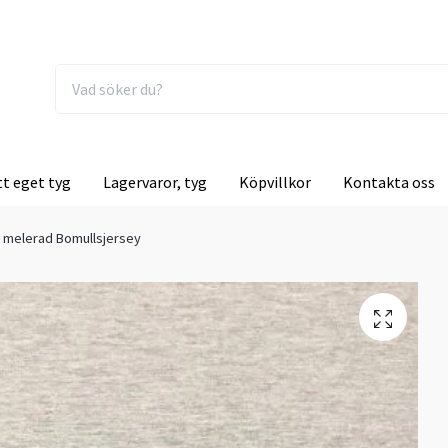
tt eget tyg
Lagervaror, tyg
Köpvillkor
Kontakta oss
å melerad Bomullsjersey