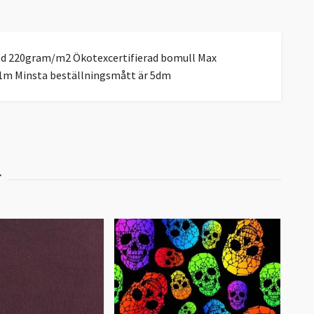
ed 220gram/m2 Ökotexcertifierad bomull Max
0=1m Minsta beställningsmått är 5dm