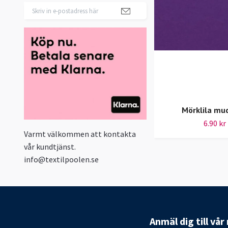
Mörklila mu
6.90 kr
Varmt välkommen att kontakta
vår kundtjänst.
info@textilpoolen.se
Anmäl dig till vå