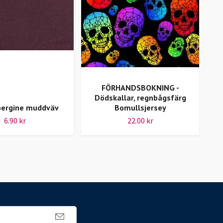
FÖRHANDSBOKNING -
Dödskallar, regnbågsfärg
Mag
bergine muddväv
Bomullsjersey
6.90 kr
22.00 kr