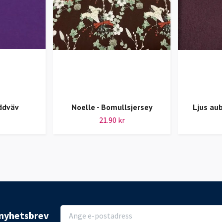
ddväv
Noelle - Bomullsjersey
Ljus au
21.90 kr
r nyhetsbrev