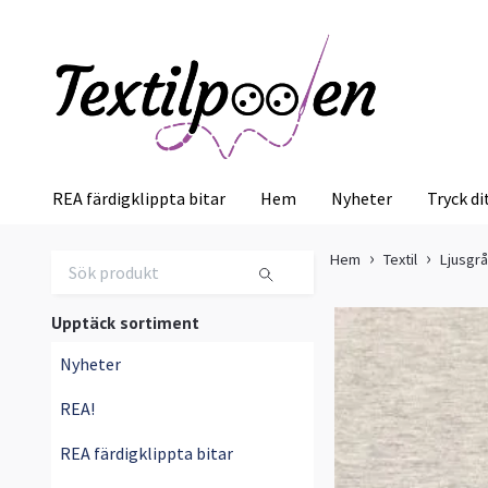
REA färdigklippta bitar
Hem
Nyheter
Tryck di
Hem
Textil
Ljusgr
Upptäck sortiment
Nyheter
REA!
REA färdigklippta bitar