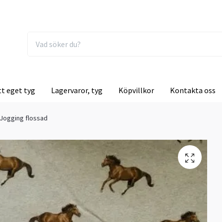
tt eget tyg
Lagervaror, tyg
Köpvillkor
Kontakta oss
 Jogging flossad