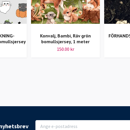
KNING-
Konvalj, Bambi, Räv grön
FÖRHANDS
omullsjersey
bomullsjersey, 1 meter
150.00 kr
r nyhetsbrev