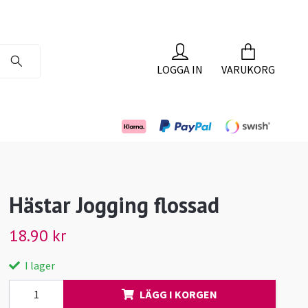
LOGGA IN
VARUKORG
Hästar Jogging flossad
18.90 kr
I lager
LÄGG I KORGEN