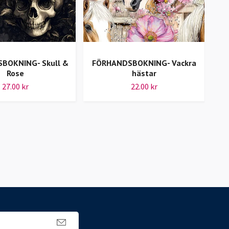
BOKNING- Skull &
FÖRHANDSBOKNING- Vackra
Rose
hästar
Söt
27.00 kr
22.00 kr