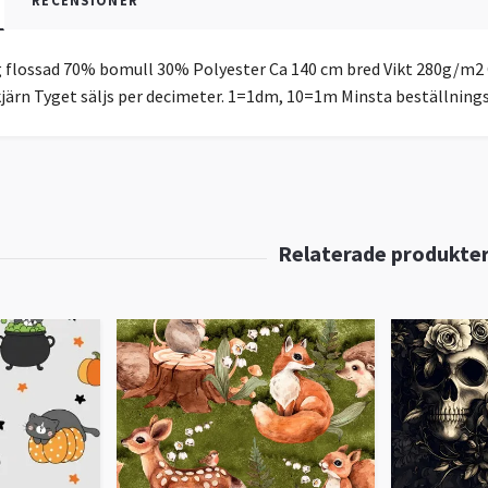
RECENSIONER
 flossad 70% bomull 30% Polyester Ca 140 cm bred Vikt 280g/m2 
ykjärn Tyget säljs per decimeter. 1=1dm, 10=1m Minsta beställnin