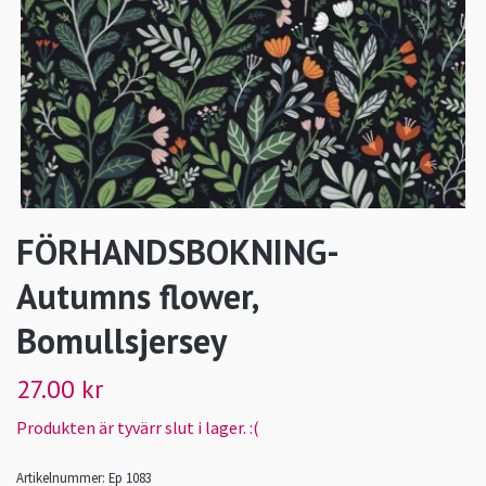
FÖRHANDSBOKNING-
Autumns flower,
Bomullsjersey
27.00 kr
Produkten är tyvärr slut i lager. :(
Artikelnummer:
Ep 1083