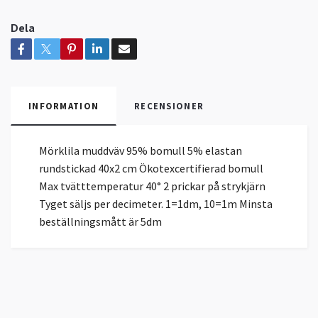
Dela
INFORMATION
RECENSIONER
Mörklila muddväv 95% bomull 5% elastan
rundstickad 40x2 cm Ökotexcertifierad bomull
Max tvätttemperatur 40° 2 prickar på strykjärn
Tyget säljs per decimeter. 1=1dm, 10=1m Minsta
beställningsmått är 5dm