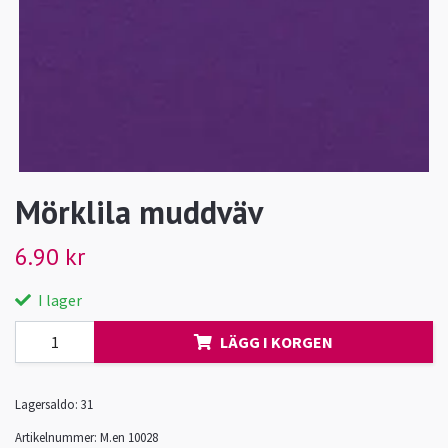
Mörklila muddväv
6.90 kr
I lager
LÄGG I KORGEN
Lagersaldo:
31
Artikelnummer:
M.en 10028