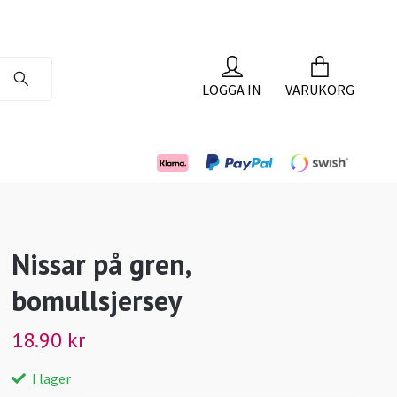
LOGGA IN
VARUKORG
Nissar på gren,
bomullsjersey
18.90 kr
I lager