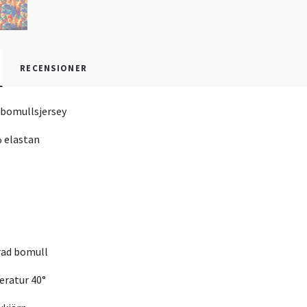
RECENSIONER
 bomullsjersey
 elastan
rad bomull
ratur 40°