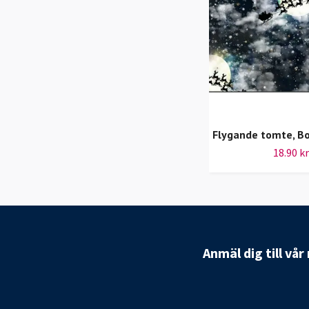
Flygande tomte, B
18.90 kr
Anmäl dig till vå