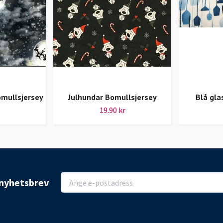
omullsjersey
Julhundar Bomullsjersey
Blå gla
19.90 kr
r nyhetsbrev