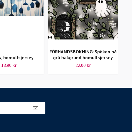
FÖRHANDSBOKNING-Spöken på
s, bomullsjersey
grå bakgrund,bomullsjersey
N
18.90 kr
22.00 kr