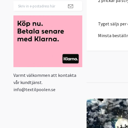
2 prickar på str
Tyget säljs pe
Minsta beställ
Varmt välkommen att kontakta
vår kundtjänst.
info@textilpoolen.se