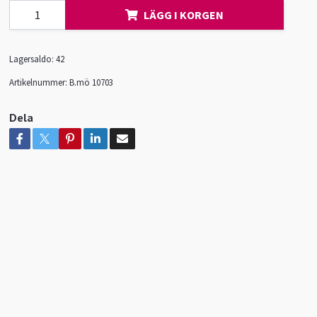
LÄGG I KORGEN
Lagersaldo:
42
Artikelnummer:
B.mö 10703
Dela