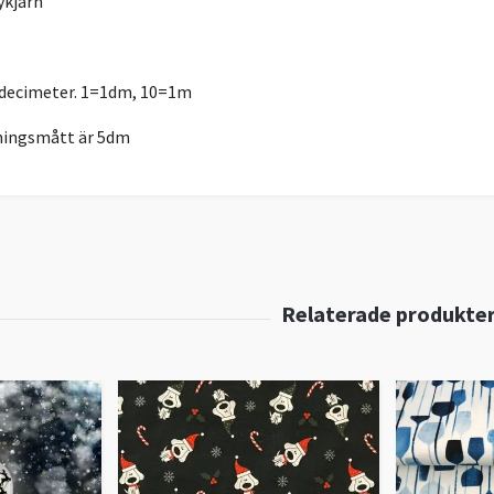
ykjärn
r decimeter. 1=1dm, 10=1m
ningsmått är 5dm