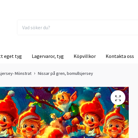
tt eget tyg
Lagervaror, tyg
Köpvillkor
Kontakta oss
sjersey- Mönstrat
Nissar på gren, bomullsjersey