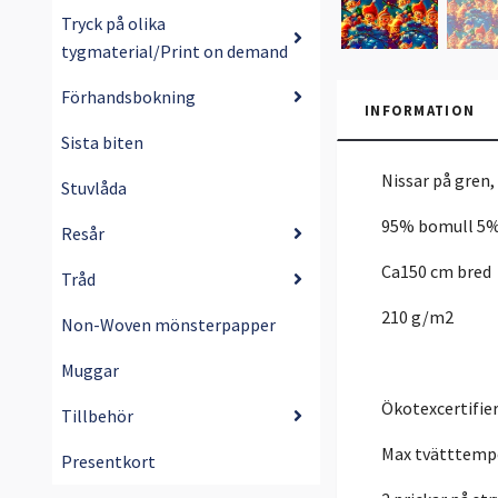
Tryck på olika
tygmaterial/Print on demand
Förhandsbokning
INFORMATION
Sista biten
Nissar på gren,
Stuvlåda
95% bomull 5%
Resår
Ca150 cm bred
Tråd
210 g/m2
Non-Woven mönsterpapper
Muggar
Ökotexcertifie
Tillbehör
Max tvätttempe
Presentkort