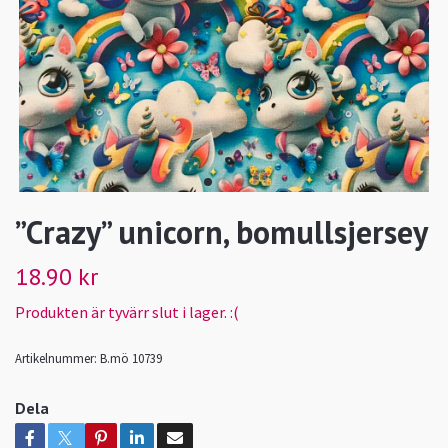
”Crazy” unicorn, bomullsjersey
18.90 kr
Produkten är tyvärr slut i lager. :(
Artikelnummer:
B.mö 10739
Dela