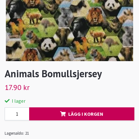
Animals Bomullsjersey
17.90 kr
I lager
LÄGG I KORGEN
Lagersaldo:
21