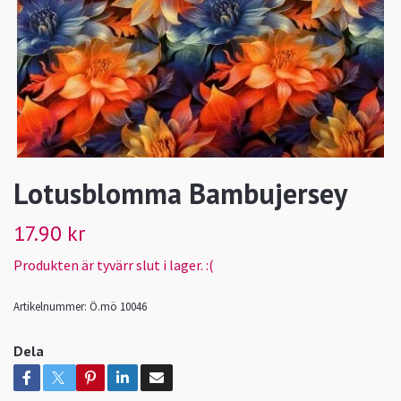
Lotusblomma Bambujersey
17.90 kr
Produkten är tyvärr slut i lager. :(
Artikelnummer:
Ö.mö 10046
Dela