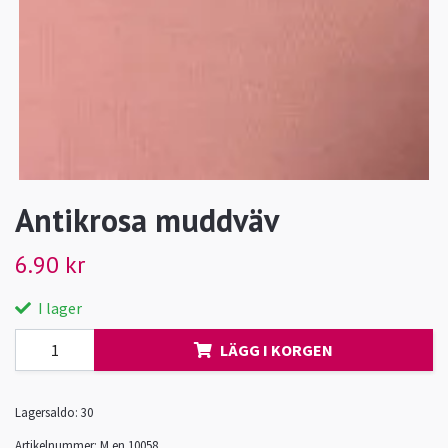
Antikrosa muddväv
6.90 kr
I lager
LÄGG I KORGEN
Lagersaldo:
30
Artikelnummer:
M.en 10058