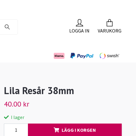
LOGGA IN
VARUKORG
Lila Resår 38mm
40.00 kr
I lager
LÄGG I KORGEN