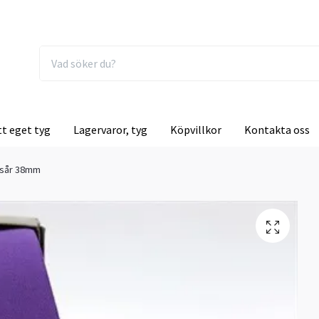
tt eget tyg
Lagervaror, tyg
Köpvillkor
Kontakta oss
esår 38mm