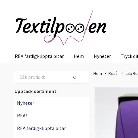
REA färdigklippta bitar
Hem
Nyheter
Tryck di
Hem
Resår
Lila R
Upptäck sortiment
Nyheter
REA!
REA färdigklippta bitar