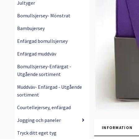
Jultyger
Bomullsjersey- Mönstrat
Bambujersey
Enfärgad bomullsjersey
Enfärgad muddväv
Bomullsjersey-Enfärgat -
Utgående sortiment
Muddväv- Enfärgad - Utgående
sortiment
Courtellejersey, enfärgad
Jogging och paneler
INFORMATION
Tryck ditt eget tyg