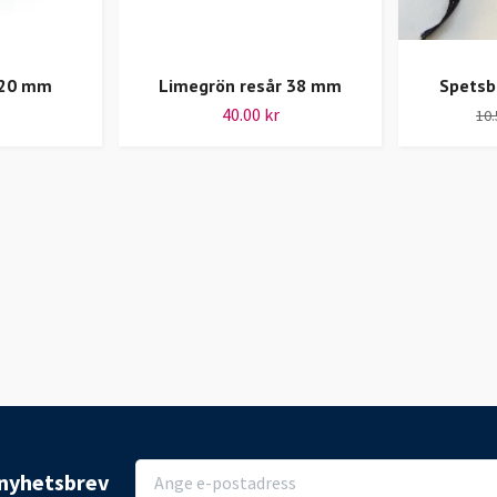
 20 mm
Limegrön resår 38 mm
Spetsb
40.00 kr
10.
r nyhetsbrev