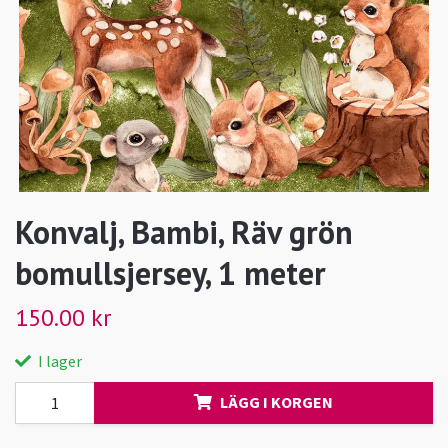
Konvalj, Bambi, Räv grön
bomullsjersey, 1 meter
150.00 kr
I lager
LÄGG I KORGEN