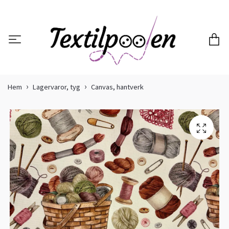
Hem
Lagervaror, tyg
Canvas, hantverk