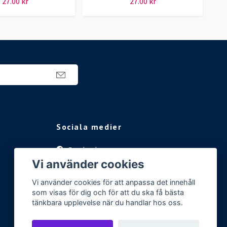
27.00 kr
27.00 kr
Sociala medier
Facebook
Vi använder cookies
Instagram
Vi använder cookies för att anpassa det innehåll
som visas för dig och för att du ska få bästa
tänkbara upplevelse när du handlar hos oss.