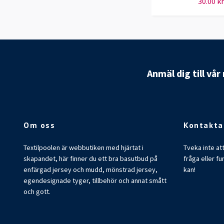
30.00 kr
Anmäl dig till vå
Om oss
Kontakta
Textilpoolen är webbutiken med hjärtat i
Tveka inte at
skapandet, här finner du ett bra basutbud på
fråga eller fu
enfärgad jersey och mudd, mönstrad jersey,
kan!
egendesignade tyger, tillbehör och annat smått
och gott.