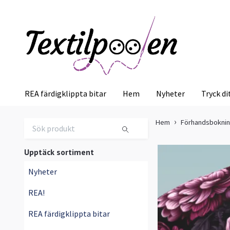
REA färdigklippta bitar
Hem
Nyheter
Tryck di
Hem
Förhandsbokni
Upptäck sortiment
Nyheter
REA!
REA färdigklippta bitar