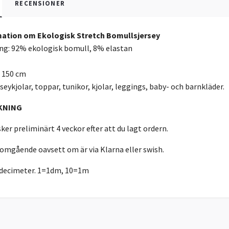
RECENSIONER
ation om Ekologisk Stretch Bomullsjersey
g: 92% ekologisk bomull, 8% elastan
: 150 cm
seykjolar, toppar, tunikor, kjolar, leggings, baby- och barnkläder.
KNING
ker preliminärt 4 veckor efter att du lagt ordern.
 omgående oavsett om är via Klarna eller swish.
r decimeter. 1=1dm, 10=1m