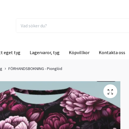
tt eget tyg
Lagervaror, tyg
Köpvillkor
Kontakta oss
ng
FÖRHANDSBOKNING - Pionglöd