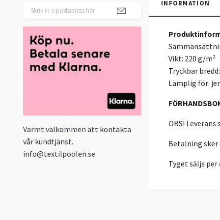
INFORMATION
Produktinform
Sammansättnin
Vikt: 220 g/m²
Tryckbar bredd
Lämplig för: jer
FÖRHANDSBO
OBS! Leverans s
Varmt välkommen att kontakta
vår kundtjänst.
Betalning sker
info@textilpoolen.se
Tyget säljs pe