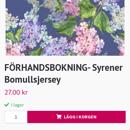
FÖRHANDSBOKNING- Syrener
Bomullsjersey
27.00 kr
I lager
LÄGG I KORGEN