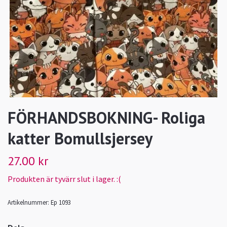
FÖRHANDSBOKNING- Roliga
katter Bomullsjersey
27.00 kr
Produkten är tyvärr slut i lager. :(
Artikelnummer:
Ep 1093