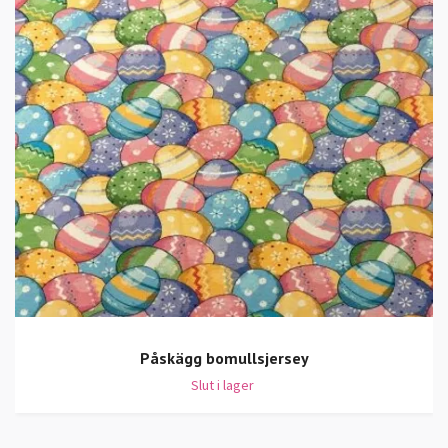
Påskägg bomullsjersey
Slut i lager