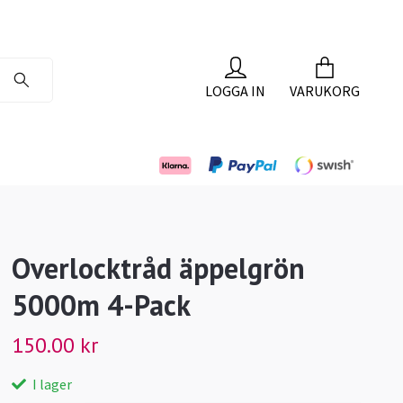
LOGGA IN
VARUKORG
Overlocktråd äppelgrön
5000m 4-Pack
150.00 kr
I lager