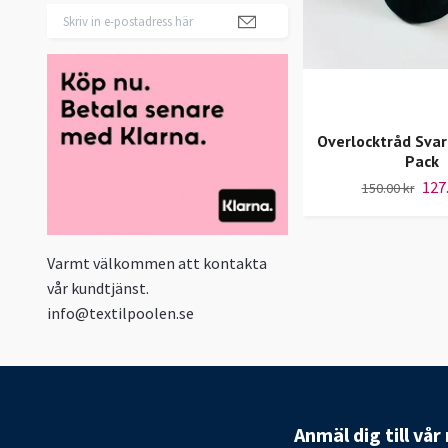
Overlocktråd Sva
Pack
127
150.00 kr
Varmt välkommen att kontakta
vår kundtjänst.
info@textilpoolen.se
Anmäl dig till vå