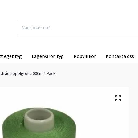
tt eget tyg
Lagervaror, tyg
Köpvillkor
Kontakta oss
ktråd äppelgrön 5000m 4-Pack