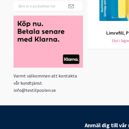
Limrefill, 
Slut i lage
Varmt välkommen att kontakta
vår kundtjänst.
info@textilpoolen.se
Anmäl dig till vå