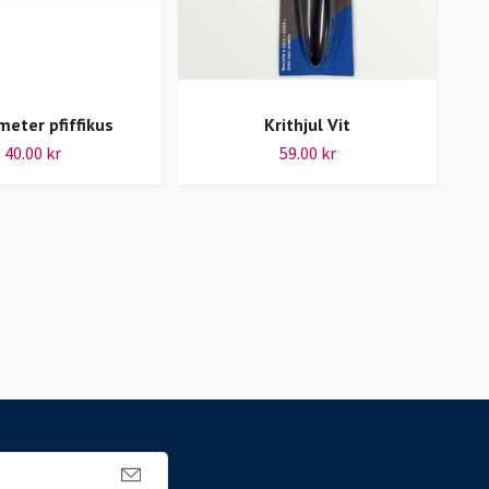
10 
eter pfiffikus
Krithjul Vit
40.00 kr
59.00 kr