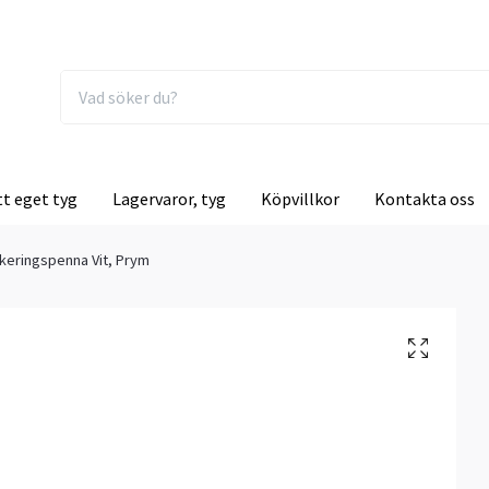
tt eget tyg
Lagervaror, tyg
Köpvillkor
Kontakta oss
keringspenna Vit, Prym