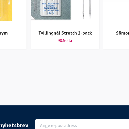
Prym
Tvillingnål Stretch 2-pack
Sömom
90.50 kr
r
r nyhetsbrev