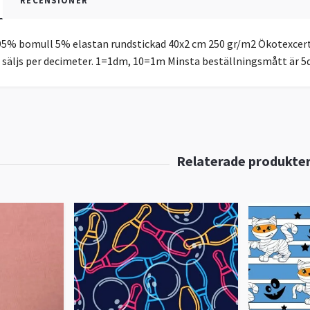
RECENSIONER
5% bomull 5% elastan rundstickad 40x2 cm 250 gr/m2 Ökotexcerti
t säljs per decimeter. 1=1dm, 10=1m Minsta beställningsmått är 