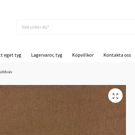
tt eget tyg
Lagervaror, tyg
Köpvillkor
Kontakta oss
uddväv