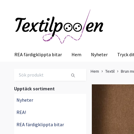
REA färdigklippta bitar
Hem
Nyheter
Tryck di
Hem
Textil
Brun m
Upptäck sortiment
Nyheter
REA!
REA färdigklippta bitar