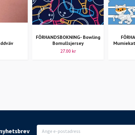
FÖRHANDSBOKNING- Bowling
FÖRH
uddväv
Bomullsjersey
Mumiekat
27.00 kr
r nyhetsbrev